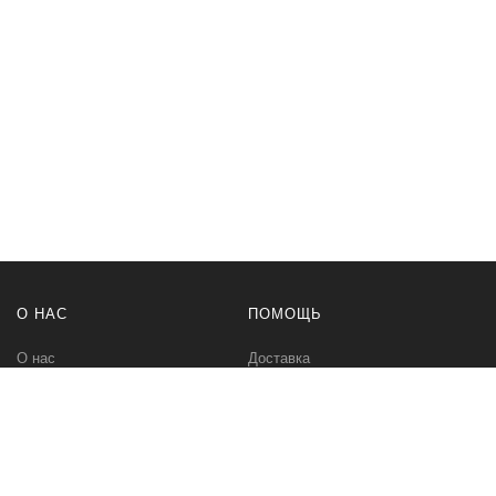
О НАС
ПОМОЩЬ
О нас
Доставка
Политика безопасности
Оплата
Условия соглашения
Возвраты
Контакты
Карта сайта