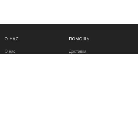
О НАС
ПОМОЩЬ
О нас
Доставка
Политика безопасности
Оплата
Условия соглашения
Возвраты
Контакты
Карта сайта
МЫ В СЕТИ
Вконтакте
Инстаграм