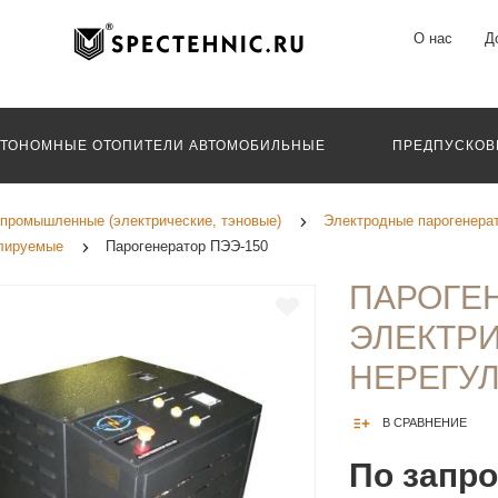
О нас
Д
ВТОНОМНЫЕ ОТОПИТЕЛИ АВТОМОБИЛЬНЫЕ
ПРЕДПУСКОВ
промышленные (электрические, тэновые)
Электродные парогенера
улируемые
Парогенератор ПЭЭ-150
ПАРОГЕ
ЭЛЕКТР
НЕРЕГУ
В СРАВНЕНИЕ
По запр