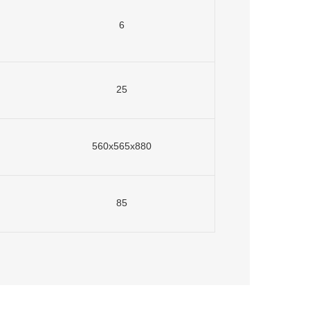
6
25
560х565х880
85