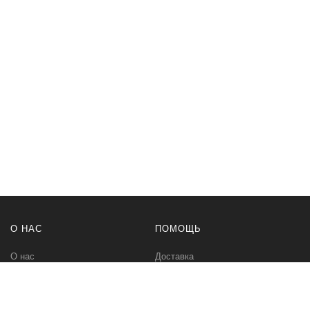
О НАС
ПОМОЩЬ
О нас
Доставка
Политика безопасности
Оплата
Условия соглашения
Возвраты