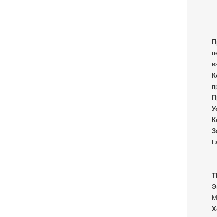
П
п
и
К
п
П
У
К
З
Г
T
Э
М
Х