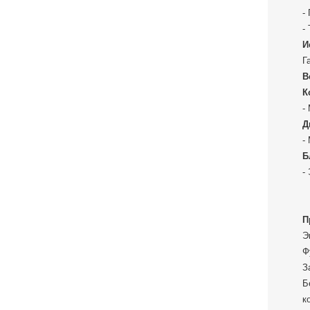
-
-
И
Г
В
К
-
Д
-
Б
-
П
Э
Ф
З
Б
к