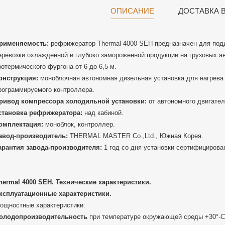
ОПИСАНИЕ
ДОСТАВКА 
рименяемость:
рефрижератор Thermal 4000 SEH предназначен для под
еревозки охлажденной и глубоко замороженной продукции на грузовых а
зотермического фургона от 6 до 6,5 м.
онструкция:
моноблочная автономная дизельная установка для нагрева
рограммируемого контроллера.
ривод компрессора холодильной установки:
от автономного двигател
становка рефрижератора:
над кабиной.
омплектация:
моноблок, контроллер.
авод-производитель:
THERMAL MASTER Co.,Ltd., Южная Корея.
арантия завода-производителя:
1 год со дня установки сертифицирова
hermal 4000 SEH. Технические характеристики.
ксплуатационные характеристики.
ощностные характеристики:
олодопроизводительность
при температуре окружающей среды +30°-С