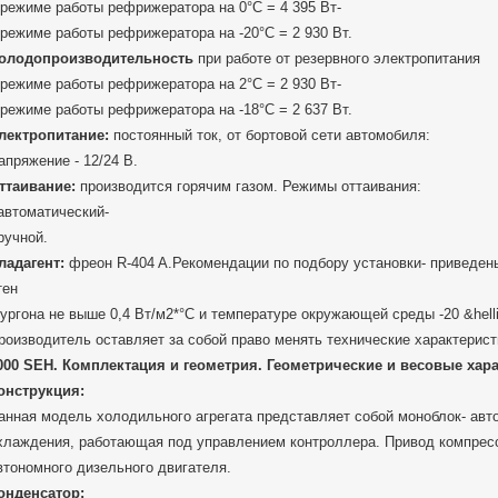
 режиме работы рефрижератора на 0°C = 4 395 Вт-
 режиме работы рефрижератора на -20°C = 2 930 Вт.
олодопроизводительность
при работе от резервного электропитания
 режиме работы рефрижератора на 2°C = 2 930 Вт-
 режиме работы рефрижератора на -18°C = 2 637 Вт.
лектропитание:
постоянный ток, от бортовой сети автомобиля:
апряжение - 12/24 В.
ттаивание:
производится горячим газом. Режимы оттаивания:
 автоматический-
 ручной.
ладагент:
фреон R-404 A.Рекомендации по подбору установки- приведен
тен
ургона не выше 0,4 Вт/м2*°С и температуре окружающей среды -20 &hellip
роизводитель оставляет за собой право менять технические характерис
000 SEH. Комплектация и геометрия. Геометрические и весовые хара
онструкция:
анная модель холодильного агрегата представляет собой моноблок- авт
хлаждения, работающая под управлением контроллера. Привод компрес
втономного дизельного двигателя.
онденсатор: