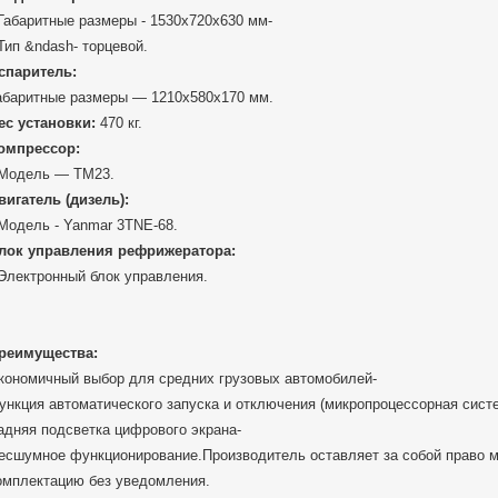
 Габаритные размеры - 1530х720х630 мм-
 Тип &ndash- торцевой.
спаритель:
абаритные размеры — 1210х580х170 мм.
ес установки:
470 кг.
омпрессор:
 Модель — ТМ23.
вигатель (дизель):
 Модель - Yanmar 3TNE-68.
лок управления рефрижератора:
 Электронный блок управления.
реимущества:
кономичный выбор для средних грузовых автомобилей-
ункция автоматического запуска и отключения (микропроцессорная сист
адняя подсветка цифрового экрана-
есшумное функционирование.Производитель оставляет за собой право м
омплектацию без уведомления.