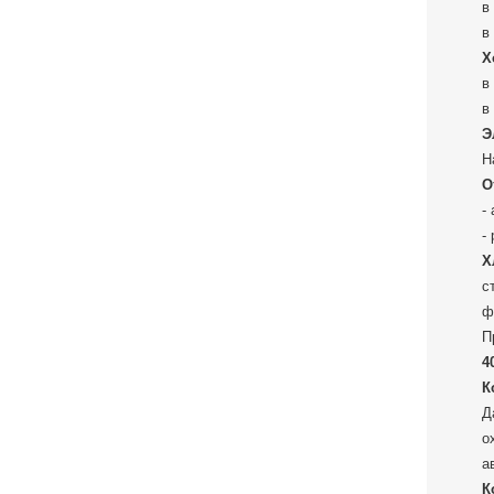
в
в
Х
в
в
Э
Н
О
-
-
Х
с
ф
П
4
К
Д
о
а
К