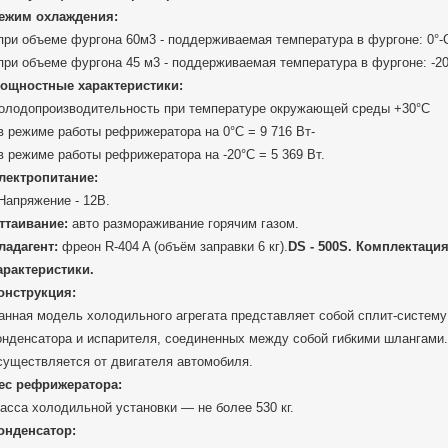
ежим охлаждения:
 при объеме фургона 60м3 - поддерживаемая температура в фургоне: 0°-
 при объеме фургона 45 м3 - поддерживаемая температура в фургоне: -20
ощностные характеристики:
олодопроизводительность при температуре окружающей среды +30°С
 в режиме работы рефрижератора на 0°C = 9 716 Вт-
 в режиме работы рефрижератора на -20°C = 5 369 Вт.
лектропитание:
 Напряжение - 12В.
ттаивание:
авто размораживание горячим газом.
ладагент:
фреон R-404 A (объём заправки 6 кг).
DS - 500S. Комплектаци
арактеристики.
онструкция:
анная модель холодильного агрегата представляет собой сплит-систему 
онденсатора и испарителя, соединенных между собой гибкими шлангами
существляется от двигателя автомобиля.
ес рефрижератора:
асса холодильной установки — не более 530 кг.
онденсатор: