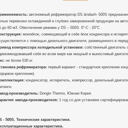
рименяемость:
автономный рефрижератор DS &ndash- 500S предназнач
елью перевозки охлажденной и глубоко замороженной продукции на авт
5 до 60 м3. Обеспечение режима у DS – 500S: 0°-C - 20°C .
онструкция:
моноблок, совмещающий в себе блок конденсора и испарит
существляется с помощью дизельного двигателя, размещенного в перед
ривод компрессора холодильной установки:
собственный двигатель о
арекомендовавший себя во всем мире как мощный и выносливый двигате
ес:
не более 530 кг.
становка рефрижератора:
первый вариант - стандартное крепление кон
торцевое крепление).
омплектация:
конденсатор, испаритель, компрессор, дизельный двигате
итинги.
авод-производитель:
Dongin Thermo, Южная Корея.
арантия завода-производителя:
1 год со дня установки сертифицирова
S - 500S. Технические характеристики.
ксплуатационные характеристики.