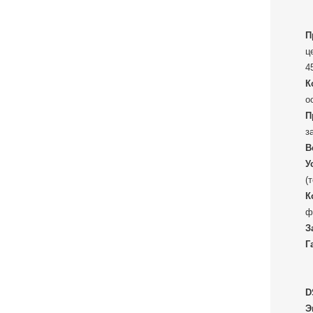
П
ц
4
К
о
П
з
В
У
(
К
ф
З
Г
D
Э