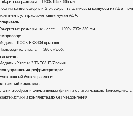
 Габаритные размеры —1900x 895x 665 мм.
нешний конденсаторный блок закрыт пластиковым корпусом из ABS, по
окрытием к ультрафиолетовым лучам ASA.
спаритель:
 Габаритные размеры, не более — 1200x 735x 330 мм.
омпрессор:
 Модель - BOCK FKX40/Германия-
 Производительность — 390 см3/об.
вигатель:
 Модель - Yanmar 3 TNE68HT/Япония.
лок управления рефрижератора:
 Электронный блок управления.
онтажный комплект:
ланги Goodyear и алюминиевые фитинги с литой чашкой.Производитель о
арактеристики и комплектацию без уведомления.