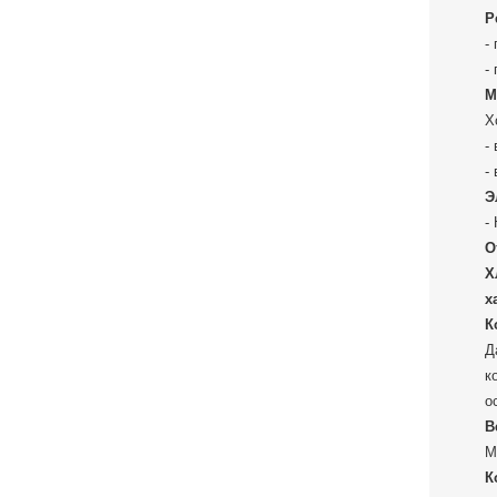
Р
-
-
М
Х
-
-
Э
-
О
Х
х
К
Д
к
о
В
М
К