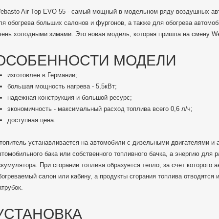
ebasto Air Top EVO 55 - самый мощный в модельном ряду воздушных ав
ля обогрева больших салонов и фургонов, а также для обогрева автомоб
чень холодными зимами. Это новая модель, которая пришла на смену Web
ОСОБЕННОСТИ МОДЕЛИ
изготовлен в Германии;
большая мощность нагрева - 5,5кВт;
надежная конструкция и большой ресурс;
экономичность - максимальный расход топлива всего 0,6 л/ч;
доступная цена.
топитель устанавливается на автомобили с дизельными двигателями и 
втомобильного бака или собственного топливного бачка, а энергию для 
ккумулятора. При сгорании топлива образуется тепло, за счет которого 
богреваемый салон или кабину, а продукты сгорания топлива отводятся 
атрубок.
УСТАНОВКА