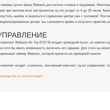
становка сухого фена Webasto достаточно сложна и трудоемка. Некотор
аже при наличии всех инструментов на это уходит от 6 до 10 часов. Кро
опустить ошибку и оказаться в сервисном центре уже с поломкой. Поэто
пециализированном центре: вы сэкономите время и получите гарантию на
УПРАВЛЕНИЕ
 комплект Webasto Air Top EVO 55 входит проводной пульт, но намного 
ли хотя бы иметь возможность включать его заранее. Для этого вы може
ирменный таймер Webasto, который крепится на приборной панели.
 комплект входит: отопитель, монтажный комплект, пульт управления, т
уководство по эксплуатации