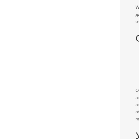
W
д
о
О
а
а
о
п