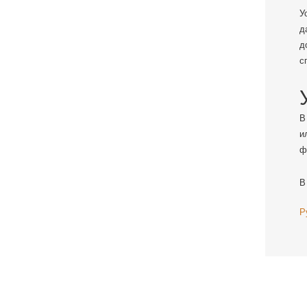
У
д
д
с
В
и
ф
В
Р