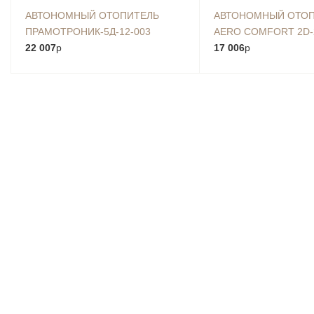
АВТОНОМНЫЙ ОТОПИТЕЛЬ
АВТОНОМНЫЙ ОТО
ПРАМОТРОНИК-5Д-12-003
AERO COMFORT 2D-24
22 007
p
24В.)
17 006
p